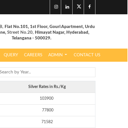
B,
Flat No.101, 1st Floor, Gouri Apartment, Urdu
ane,
Street No.20,
Himayat Nagar, Hyderabad,
Telangana - 500029.
QUERY
CAREERS
ADMIN
CONTACT US
Silver Rates in Rs./Kg
103900
77800
71582