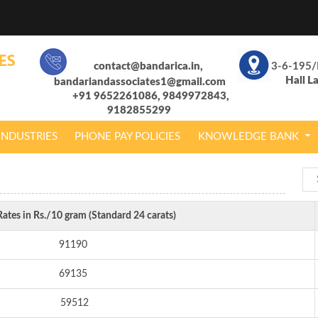
contact@bandarica.in,
3-6-195/
Hall L
bandariandassociates1@gmail.com
+91 9652261086, 9849972843,
9182855299
INDUSTRIES
PHONE PAY POLICIES
KNOWLEDGE BANK
ates in Rs./10 gram (Standard 24 carats)
91190
69135
59512